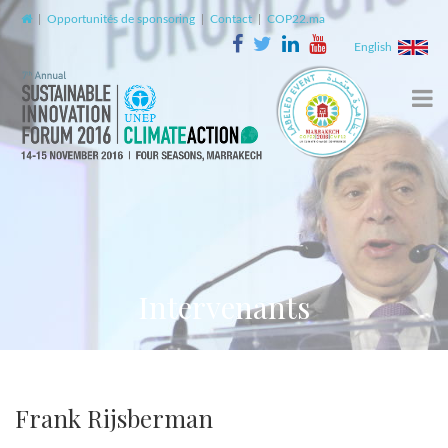
|
Opportunités de sponsoring
|
Contact
|
COP22.ma
English
Intervenants
Frank Rijsberman